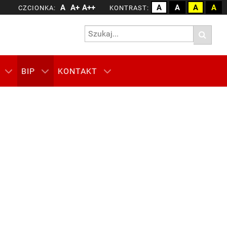
A
A+
A++
A
A
A
A
CZCIONKA:
KONTRAST:
BIP
KONTAKT