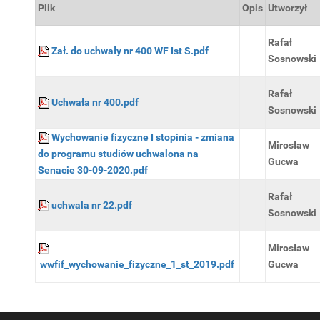
Plik
Opis
Utworzył
Rafał
Zał. do uchwały nr 400 WF Ist S.pdf
Sosnowski
Rafał
Uchwała nr 400.pdf
Sosnowski
Wychowanie fizyczne I stopinia - zmiana
Mirosław
do programu studiów uchwalona na
Gucwa
Senacie 30-09-2020.pdf
Rafał
uchwala nr 22.pdf
Sosnowski
Mirosław
wwfif_wychowanie_fizyczne_1_st_2019.pdf
Gucwa