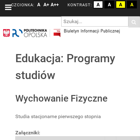
A
A+
A++
A
A
A
A
CZCIONKA:
KONTRAST:
Edukacja: Programy
studiów
Wychowanie Fizyczne
Studia stacjonarne pierwszego stopnia
Załączniki: