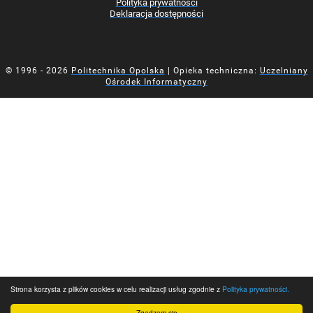
Polityka prywatności
Deklaracja dostępności
© 1996 - 2026
Politechnika Opolska
| Opieka techniczna:
Uczelniany
Ośrodek Informatyczny
Strona korzysta z plików cookies w celu realizacji usług zgodnie z
Polityka prywatności.
Zgadzam się