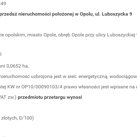
349
przedaż nieruchomości położonej w Opolu, ul. Luboszycka 9
 opolskim, miasto Opole, obręb Opole przy ulicy Luboszyckiej 
2
hni 0,0652 ha,
, nieruchomość uzbrojona jest w sieć: energetyczną, wodociągow
tej KW nr OP10/00090103/4 prawo własności jest wpisane na rze
 VAT zw.)
przedmiotu przetargu wynosi
e złotych, 0/100)