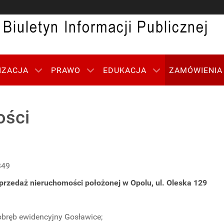
IZACJA
PRAWO
EDUKACJA
ZAMÓWIENIA
ości
349
przedaż nieruchomości położonej w Opolu, ul. Oleska 129
 obręb ewidencyjny Gosławice;