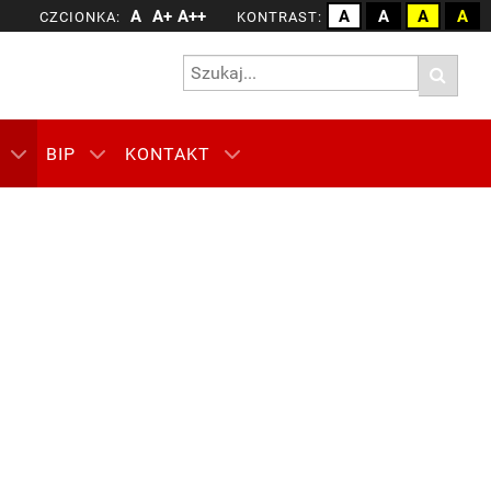
A
A+
A++
A
A
A
A
CZCIONKA:
KONTRAST:
BIP
KONTAKT