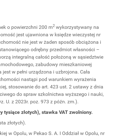
2
ynek o powierzchni 200 m
wykorzystywany na
omość jest ujawniona w księdze wieczystej nr
uchomość nie jest w żaden sposób obciążona i
 stanowiącego odrębny przedmiot własności –
tworzą integralną całość położoną w sąsiedztwie
 samochodowego, zabudowy mieszkaniowej
a jest w pełni urządzona i uzbrojona. Cała
ruchomości nastąpi pod warunkiem wyrażenia
iej, stosowanie do art. 423 ust. 2 ustawy z dnia
aściwego do spraw szkolnictwa wyższego i nauki,
. U. z 2023r. poz. 973 z późn. zm.).
y tysiące złotych), stawka VAT zwolniony.
ta złotych).
ej w Opolu, w Pekao S. A. I Oddział w Opolu, nr