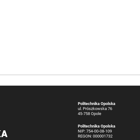
Politechnika Opolska
ul. Prószkowska 76
45-758 Opole
Politechnika Opolska
NIP: 754-00-08-109
REGON: 000001732