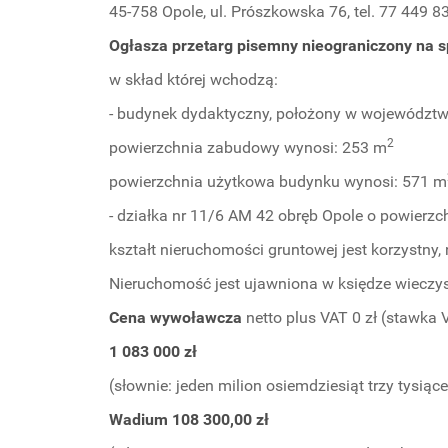
45-758 Opole, ul. Prószkowska 76, tel. 77 449 8
Ogłasza przetarg pisemny nieograniczony na s
w skład której wchodzą:
- budynek dydaktyczny, położony w województwie
2
powierzchnia zabudowy wynosi: 253 m
powierzchnia użytkowa budynku wynosi: 571 m
- działka nr 11/6 AM 42 obręb Opole o powierzc
kształt nieruchomości gruntowej jest korzystny
Nieruchomość jest ujawniona w księdze wieczys
Cena wywoławcza
netto plus VAT 0 zł (stawka
1 083 000 zł
(słownie: jeden milion osiemdziesiąt trzy tysiąc
Wadium 108 300,00 zł