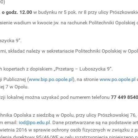
00)
. o godz. 12.00
w budynku nr 5 pok. nr 8 przy ulicy Prószkowski
esienie wadium w kwocie jw. na rachunek Politechniki Opolski
szycka 9”.
składać należy w sekretariacie Politechniki Opolskiej w Opolu,
h kopertach z dopiskiem „Przetarg – Luboszycka 9”.
 Publicznej (
www.bip.po.opole.pl
), na stronie
www.po.opole.pl
o
ej 7 w Opolu.
izji lokalnej można uzyskać pod numerem telefonu
77 449 854
nika Opolska z siedzibą w Opolu, przy ulicy Prószkowskiej 76,
em email:
iod@po.edu.pl
. Dane przetwarzane są na podstawie art.
 kwietnia 2016 w sprawie ochrony osób fizycznych w związku 
enia dyrektywy 95/46/WE w celu rozstrzygnięcia niniejszego po