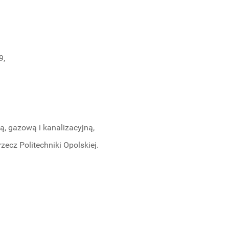
9,
ą, gazową i kanalizacyjną,
cz Politechniki Opolskiej.