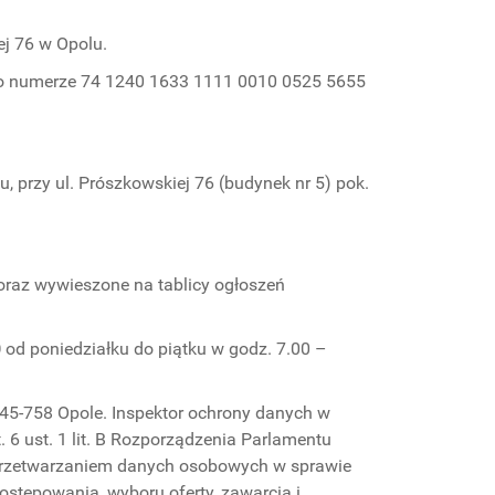
ej 76 w Opolu.
ej o numerze 74 1240 1633 1111 0010 0525 5655
 przy ul. Prószkowskiej 76 (budynek nr 5) pok.
raz wywieszone na tablicy ogłoszeń
0
od poniedziałku do piątku w godz. 7.00 –
 45-758 Opole. Inspektor ochrony danych w
 6 ust. 1 lit. B Rozporządzenia Parlamentu
z przetwarzaniem danych osobowych w sprawie
stepowania, wyboru oferty, zawarcia i