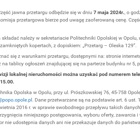
. Część jawna przetargu odbędzie się w dniu
7 maja 2024r.
, o god
 komisja przetargowa bierze pod uwagę zaoferowaną cenę. Częś
składać należy w sekretariacie Politechniki Opolskiej w Opolu, u
zamkniętych kopertach, z dopiskiem: „Przetarg – Oleska 129”.
znać się z warunkami przetargu, dostępnymi na: stronie intern
 na tablicy ogłoszeń znajdującej się na parterze budynku nr 5, 
wizji lokalnej nieruchomości można uzyskać pod numerem tele
 15.00.
nika Opolska w Opolu, przy ul. Prószkowskiej 76, 45-758 Opole
@popo.opole.pl
. Dane przetwarzane są na podstawie art. 6 ust. 
kwietnia 2016 r. w sprawie swobodnego przepływu takich danyc
strzygnięcia niniejszego postępowania, wyboru oferty, zawarci
ator nie udostępnia danych ani nie przekazuje danych do państw