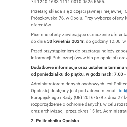
74 1240 1633 1111 0010 0525 5655.
Przetarg składa się z części jawnej i niejawnej
Prószkowska 76, w Opolu. Przy wyborze oferty
oferentów.
Pisemne oferty zawierające oznaczenie oferenta 
do dnia
30 kwietnia 2024r.
do godziny 12.00, w 
Przed przystąpieniem do przetargu należy zapo
Informacji Publicznej (www.bip.po.opole.pl) oraz
Dodatkowe informacje oraz ustalenie terminu 
od poniedziałku do piątku, w godzinach: 7.00 -
Administratorem danych osobowych jest Politech
Opolskiej dostępny jest pod adresem email:
iod
Europejskiego i Rady (UE) 2016/679 z dnia 27 
rozporządzenie o ochronie danych), w celu roz
oraz archiwizacji przez okres 15 lat. Administr
2. Politechnika Opolska