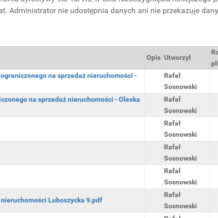
at. Administrator nie udostępnia danych ani nie przekazuje dan
R
Opis
Utworzył
pl
ograniczonego na sprzedaż nieruchomości -
Rafał
Sosnowski
czonego na sprzedaż nieruchomości - Oleska
Rafał
Sosnowski
Rafał
Sosnowski
Rafał
Sosnowski
Rafał
Sosnowski
Rafał
 nieruchomości Luboszycka 9.pdf
Sosnowski