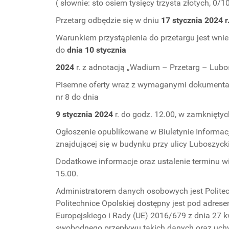
( słownie: sto osiem tysięcy trzysta złotych, 0/1
Przetarg odbędzie się w dniu
17 stycznia 2024 r
Warunkiem przystąpienia do przetargu jest wni
do
dnia 10 stycznia
2024
r. z adnotacją „Wadium – Przetarg – Lubo
Pisemne oferty wraz z wymaganymi dokumentami, 
nr 8 do dnia
9 stycznia 2024
r. do godz. 12.00, w zamkniętyc
Ogłoszenie opublikowane w Biuletynie Informacji
znajdującej się w budynku przy ulicy Luboszycki
Dodatkowe informacje oraz ustalenie terminu w
15.00.
Administratorem danych osobowych jest Politech
Politechnice Opolskiej dostępny jest pod adres
Europejskiego i Rady (UE) 2016/679 z dnia 27
swobodnego przepływu takich danych oraz uchyl