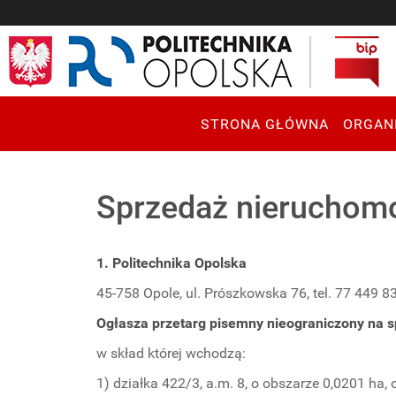
STRONA GŁÓWNA
ORGAN
Sprzedaż nieruchom
1. Politechnika Opolska
45-758 Opole, ul. Prószkowska 76, tel. 77 449 8
Ogłasza przetarg pisemny nieograniczony na s
w skład której wchodzą:
1) działka 422/3, a.m. 8, o obszarze 0,0201 ha,