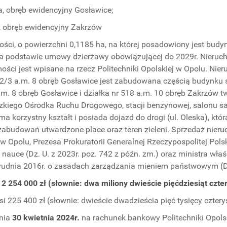
ha, obręb ewidencyjny Gosławice;
a, obręb ewidencyjny Zakrzów
ści, o powierzchni 0,1185 ha, na której posadowiony jest bud
a podstawie umowy dzierżawy obowiązującej do 2029r. Nieruch
i jest wpisane na rzecz Politechniki Opolskiej w Opolu. Nier
422/3 a.m. 8 obręb Gosławice jest zabudowana częścią budynku
a.m. 8 obręb Gosławice i działka nr 518 a.m. 10 obręb Zakrzów 
zkiego Ośrodka Ruchu Drogowego, stacji benzynowej, salonu
 korzystny kształt i posiada dojazd do drogi (ul. Oleska), któr
zabudowań utwardzone place oraz teren zieleni. Sprzedaż nie
w Opolu, Prezesa Prokuratorii Generalnej Rzeczypospolitej Polsk
 nauce (Dz. U. z 2023r. poz. 742 z późn. zm.) oraz ministra wł
6 grudnia 2016r. o zasadach zarządzania mieniem państwowym (Dz
254 000 zł (słownie: dwa miliony dwieście pięćdziesiąt czter
25 400 zł (słownie: dwieście dwadzieścia pięć tysięcy czterys
dnia
30 kwietnia 2024r.
na rachunek bankowy Politechniki Opolski