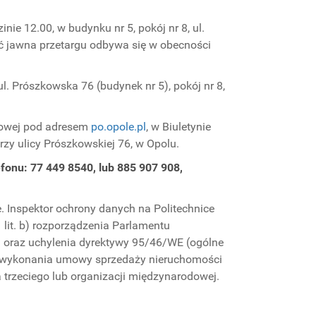
zinie 12.00, w budynku nr 5, pokój nr 8, ul.
ć jawna przetargu odbywa się w obecności
l. Prószkowska 76 (budynek nr 5), pokój nr 8,
etowej pod adresem
po.opole.pl
, w Biuletynie
przy ulicy Prószkowskiej 76, w Opolu.
fonu: 77 449 8540, lub 885 907 908,
. Inspektor ochrony danych na Politechnice
1 lit. b) rozporządzenia Parlamentu
h oraz uchylenia dyrektywy 95/46/WE (ogólne
a i wykonania umowy sprzedaży nieruchomości
a trzeciego lub organizacji międzynarodowej.