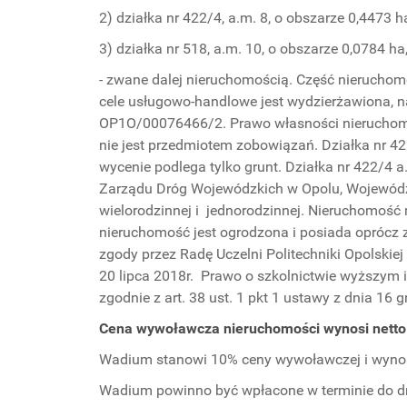
2) działka nr 422/4, a.m. 8, o obszarze 0,4473 
3) działka nr 518, a.m. 10, o obszarze 0,0784 h
- zwane dalej nieruchomością. Część nieruchomo
cele usługowo-handlowe jest wydzierżawiona, n
OP1O/00076466/2. Prawo własności nieruchomośc
nie jest przedmiotem zobowiązań. Działka nr 
wycenie podlega tylko grunt. Działka nr 422/4 
Zarządu Dróg Wojewódzkich w Opolu, Wojewód
wielorodzinnej i jednorodzinnej. Nieruchomość ma
nieruchomość jest ogrodzona i posiada oprócz 
zgody przez Radę Uczelni Politechniki Opolskiej 
20 lipca 2018r. Prawo o szkolnictwie wyższym i
zgodnie z art. 38 ust. 1 pkt 1 ustawy z dnia 1
Cena wywoławcza nieruchomości wynosi netto 2 
Wadium stanowi 10% ceny wywoławczej i wynosi 2
Wadium powinno być wpłacone w terminie do 