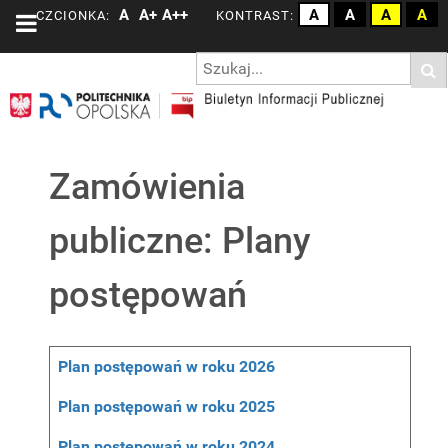
A
A+
A++
A
A
A
A
CZCIONKA:
KONTRAST:
Zamówienia
publiczne: Plany
postępowań
Spis artykułów
Tytuł
Plan postępowań w roku 2026
Plan postępowań w roku 2025
Plan postępowań w roku 2024