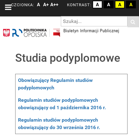
A
A+
A++
A
A
A
A
CZCIONKA:
KONTRAST:
Studia podyplomowe
Spis artykułów
Tytuł
Obowiązujący Regulamin studiów
podyplomowych
Regulamin studiów podyplomowych
obowiązujący od 1 października 2016 r.
Regulamin studiów podyplomowych
obowiązujący do 30 września 2016 r.