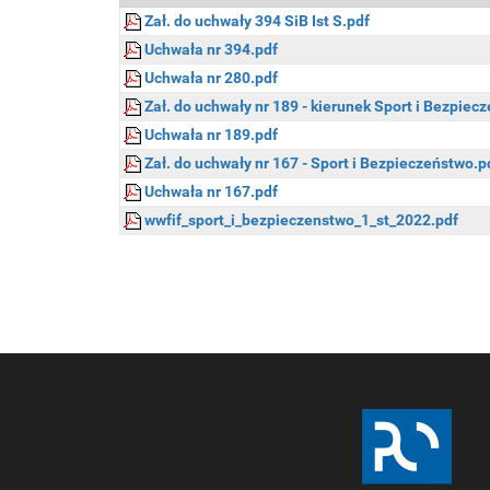
Zał. do uchwały 394 SiB Ist S.pdf
Uchwała nr 394.pdf
Uchwała nr 280.pdf
Zał. do uchwały nr 189 - kierunek Sport i Bezpiecze
Uchwała nr 189.pdf
Zał. do uchwały nr 167 - Sport i Bezpieczeństwo.p
Uchwała nr 167.pdf
wwfif_sport_i_bezpieczenstwo_1_st_2022.pdf