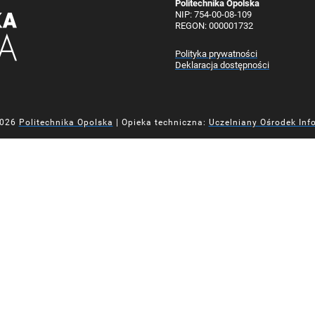
Politechnika Opolska
NIP: 754-00-08-109
REGON: 000001732
Polityka prywatności
Deklaracja dostępności
2026
Politechnika Opolska
| Opieka techniczna:
Uczelniany Ośrodek Inf