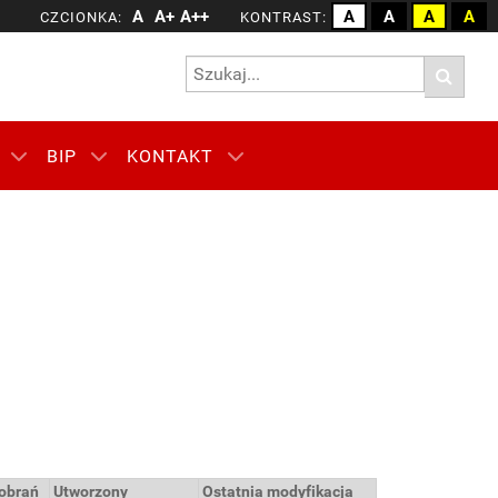
A
A+
A++
A
A
A
A
CZCIONKA:
KONTRAST:
BIP
KONTAKT
obrań
Utworzony
Ostatnia modyfikacja