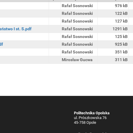
Rafał Sosnowski
976 kB
Rafał Sosnowski
122 kB
Rafał Sosnowski
127 kB
ństwo I st. S.pdf
Rafał Sosnowski
1291 kB
Rafał Sosnowski
125 kB
df
Rafał Sosnowski
925 kB
Rafał Sosnowski
351 kB
Mirosław Gucwa
311 kB
Politechnika Opolska
ul. Prószkowska 76
45-758 Opole