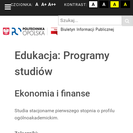
A
A+
A++
A
A
A
A
CZCIONKA:
KONTRAST:
Edukacja: Programy
studiów
Ekonomia i finanse
Studia stacjonarne pierwszego stopnia o profilu
ogólnoakademickim.