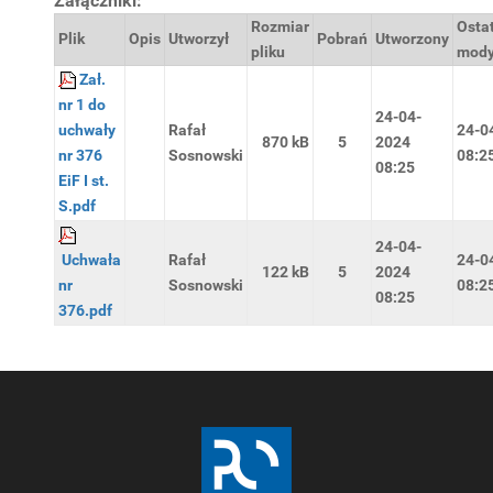
Załączniki:
Rozmiar
Osta
Plik
Opis
Utworzył
Pobrań
Utworzony
pliku
mody
Zał.
nr 1 do
24-04-
uchwały
Rafał
24-0
870 kB
5
2024
nr 376
Sosnowski
08:2
08:25
EiF I st.
S.pdf
24-04-
Uchwała
Rafał
24-0
122 kB
5
2024
nr
Sosnowski
08:2
08:25
376.pdf