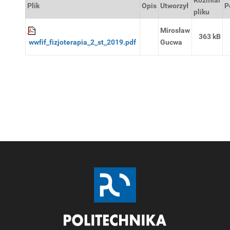
Rozmiar
Plik
Opis
Utworzył
P
pliku
Mirosław
363 kB
wwfif_fizjoterapia_2_st_2019.pdf
Gucwa