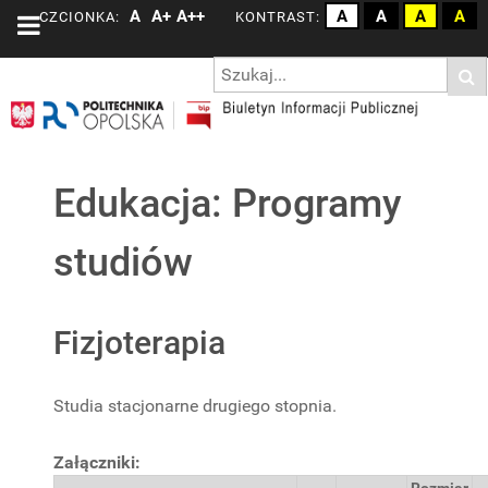
A
A+
A++
A
A
A
A
CZCIONKA:
KONTRAST:
Edukacja: Programy
studiów
Fizjoterapia
Studia stacjonarne drugiego stopnia.
Załączniki: