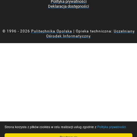
Polityka prywatności
Deklaracja dostępności
© 1996 - 2026
Politechnika Opolska
| Opieka techniczna:
Uczelniany
Ośrodek Informatyczny
Strona korzysta z plików cookies w celu realizacji usług zgodnie z
Polityka prywatności.