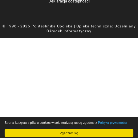
Deklaracja dostępności
© 1996 - 2026
Politechnika Opolska
| Opieka techniczna:
Uczelniany
Ośrodek Informatyczny
Strona korzysta z plików cookies w celu realizacji usług zgodnie z
Polityka prywatności.
Zgadzam się