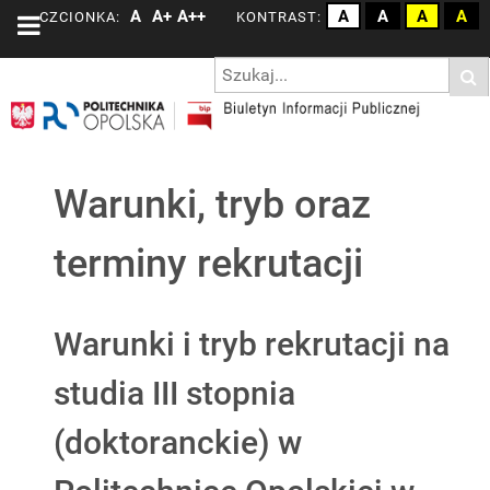
A
A+
A++
A
A
A
A
CZCIONKA:
KONTRAST:
Warunki, tryb oraz
terminy rekrutacji
Warunki i tryb rekrutacji na
studia III stopnia
(doktoranckie) w